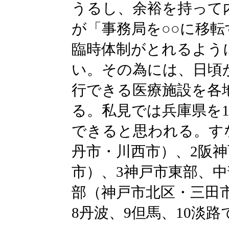
うるし、余裕を持って
が「事務局を○○に移
臨時体制がとれるよう
い。その為には、日頃
行できる医療施設を各
る。私見では兵庫県を
できると思われる。す
丹市・川西市）、2阪
市）、3神戸市東部、中
部（神戸市北区・三田市
8丹波、9但馬、10淡