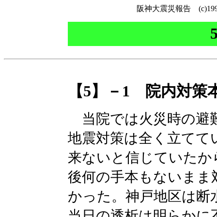
阪神大震災報告 (c)
【5】－1 院内対策
当院では火災時の避難
地震対策は全く立てて
来ないと信じていたか
後何の手本もないまま
かった。神戸地区は断
当日の透析は明らかに