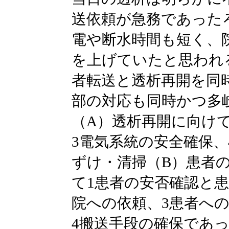
送依頼が急務であった
電や断水時間も短く、
を上げていたと思われ
者転送と透析再開を同
部の対応も同時かつ多
（A）透析再開に向けて
3電気系統の安全確保、
ずけ・清掃（B）患者
て1患者の安否確認と
院への依頼、3患者へ
4搬送手段の確保であ