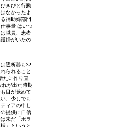
きびきびと行動
裕はなかったよ
する補助婦部門
仕事量 はいつ
には職員、患者
看護婦がいたの
は透析器も32
入れられること
新たに作り直
疲れが出た時期
者も目が覚めて
思い、少しでも
ンティアの申し
事の提供に自信
時は未だ「ボラ
客様」というと