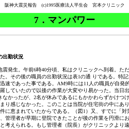
阪神大震災報告 (c)1995医療法人平生会 宮本クリニック
7．マンパワー
の出勤状況
地震発生。午前6時40分頃、私はクリニックへ到着。た
た。その後の職員の出勤状況は表1の通 りである。特
迅速であった事である。AM9時には11人の職員が自発
羅していたので以後の作業が大変やり易かった。当日
きなかったが、2名が休みであるにもかかわらずかけつ
まり感じなかった。このことは当院が住宅街の中にあ
件に恵まれていたからである。（図1）又、すでに「対
、管理者が早期に登院できたことが後の作業を円滑に
と考えられる。もし管理者（院長）がクリニックより