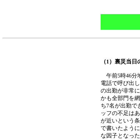
（1）裏災当日
午前5時46分
電話で呼び出し
の出勤が非常に
かも全部門を網
ち7名が出勤で
ッフの不足はあ
が近いという条
で書いたように
な因子となった