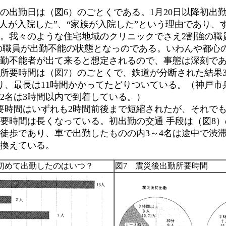
出勤日は（図6）のごとくである。1月20日以降初出勤
本人が入院した”、“家族が入院した”という理由であり、
。我々のような住宅地域のクリニックでさえ2割強の職
4の職員が出勤不能の状態となっのである。いわんや都心
勤不能者が出て来ると想定されるので、事態は深刻で
要時間は（図7）のごとくで、鉄道が分断された結果
り、最長は11時間かかってたどりついている。（神戸市
2名は3時間以内で到着している。）
時間はいずれも2時間前後まで短縮されたが、それで
要時間は長くなっている。初出勤の交通 手段は（図8
徒歩であり、車で出勤したものの内3～4名は途中で渋
換えている。
災後初めて出勤したのはいつ？
図7 震災後出勤所要時間