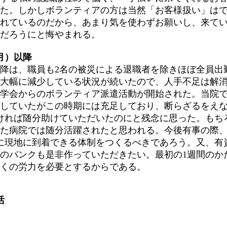
た。しかしボランティアの方は当然「お客様扱い」は
れているのだから、あまり気を使わずお願いし、来て
だろうにと悔やまれる。
月）以降
降は、職員も2名の被災による退職者を除きほぼ全員出
大幅に減少している状況が続いたので、人手不足は解
学会からのボランティア派遣活動が開始された。当院
していたがこの時期には充足しており、断らざるをえ
ければ随分助けていただいたのにと残念に思った。もち
た病院では随分活躍されたと思われる。今後有事の際
に現地に到着できる体制をつくるべきであろう。又、有
のバンクも是非作っていただきたい。最初の1週間のか
くの労力を必要とするからである。
活