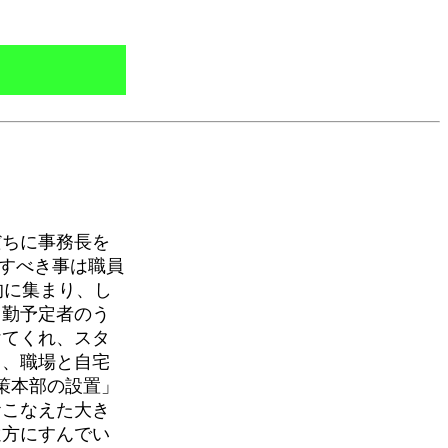
だちに事務長を
記すべき事は職員
的に集まり、し
出勤予定者のう
けてくれ、スタ
り、職場と自宅
策本部の設置」
おこなえた大き
遠方にすんでい