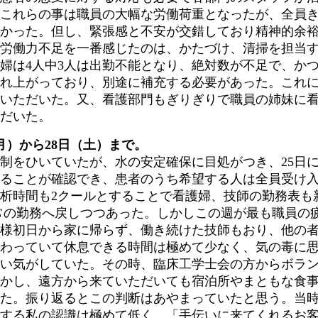
これらの事は職員の大幅な労働荷重となったが、全員
かった。但し、緊張感と不安が交錯しており精神的余
労働力不足を一番感じたのは、かたづけ、清掃を担当
婦は4人中3人は出勤不能となり、絶対数が不足で、かつ
れ上がっており、別途に補充する必要があった。これ
いただいた。又、看護部門もぎりぎりで職員の姉妹に
だいた。
月）から28日（土）まで。
制をひいていたが、水の安定確保に目処がつき、25日に
ることが確認でき、患者のうち希望する人は全員受け
析時間も2クールとすることで看護婦、技師の勤務表も
常の勤務へ戻しつつあった。しかしこの週が最も職員の
様初日から家に帰らず、働き続けた技師もおり、他の
わっていて休息できる時間は極めて少なく、気の毒に
い気がしていた。その時、臨床工学士会の方からボラ
かし、遠方から来ていただいても宿泊所やまともな食
た。振り返るとこの判断はあやまっていたと思う。当
する私の認識は極めて低く、「手伝いに来てくれるお