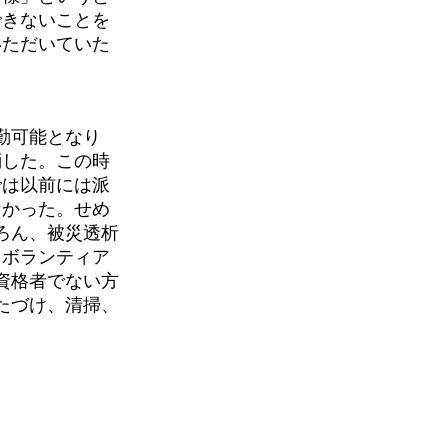
できないことを
いただいていた
勤可能となり
消した。この時
では以前には派
なかった。せめ
ろん、被災透析
、ボランティア
資格者でない方
たづけ、清掃、