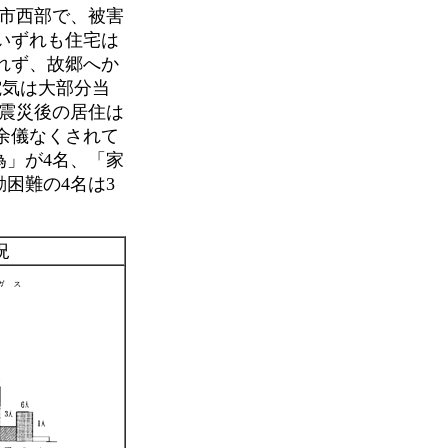
市西部で、被害
いずれも住宅は
れず、故郷へか
電気は大部分当
）震災後の居住は
余儀なくされて
為」が4名、「家
困難の4名は3
況