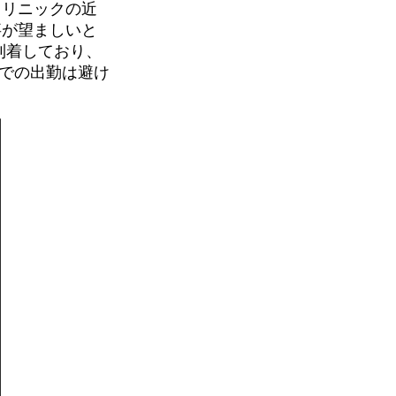
クリニックの近
事が望ましいと
到着しており、
車での出勤は避け