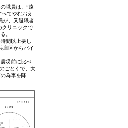
の職員は、“遠
すべてやむおえ
員が、又退職者
のクリニックで
ある。
3時間以上要し
兵庫区からバイ
も震災前に比べ
）のごとくで、大
滞の為車を降