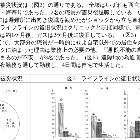
災状況は（図2）の通りである。 全壊はいずれも西宮
・海寄りであった。2名の職員が震災後退職している。
には避難所に出向き復職を勧めたがショックから立ち直
ライフラインの復旧状況はクリニックとほぼ同様で、
は約1ケ月後、ガスは2ケ月後に復旧している。 （図3
くで、大部分の職員が一時的にせよ自宅以外での居住を
クに泊まった理由は業務上の必要の他、「通 院不能の
まるのが不安」が3名であった。（図5）遠隔地の為通 勤
夜勤務を通して勤務し、4日間は自宅で生活した。
の被災状況
図3 ライフラインの復旧状