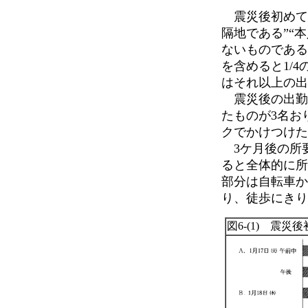
震災後初めての
隔地である”“
ないものである
を含めると1/
はそれ以上の出
震災後の出勤所
たものが3名お
クでかけつけた
3ケ月後の所要
ると全体的に所
部分は自転車か
り、徒歩にきり
図6-(1) 震