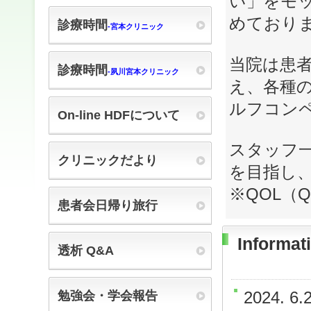
い」をモ
めており
診療時間
‐宮本クリニック
当院は患者
診療時間
‐夙川宮本クリニック
え、各種
ルフコン
On-line HDFについて
スタッフ
クリニックだより
を目指し
※QOL（Qu
患者会日帰り旅行
Informat
透析 Q&A
勉強会・学会報告
2024. 6