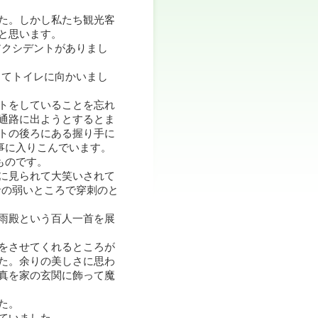
た。しかし私たち観光客
と思います。
アクシデントがありまし
ってトイレに向かいまし
トをしていることを忘れ
通路に出ようとするとま
トの後ろにある握り手に
事に入りこんでいます。
ものです。
に見られて大笑いされて
者の弱いところで穿刺のと
雨殿という百人一首を展
をさせてくれるところが
た。余りの美しさに思わ
真を家の玄関に飾って魔
た。