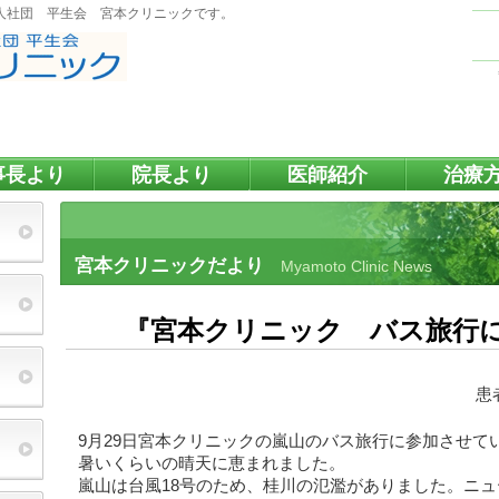
人社団 平生会 宮本クリニックです。
事長より
院長より
医師紹介
治療
宮本クリニックだより
Myamoto Clinic News
『宮本クリニック バス旅行
患
9月29日宮本クリニックの嵐山のバス旅行に参加させて
暑いくらいの晴天に恵まれました。
嵐山は台風18号のため、桂川の氾濫がありました。ニ