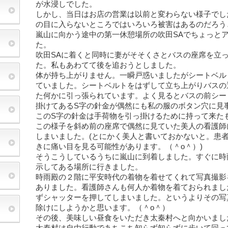
が水浸しでした。
しかし、当日はお店の営業は以前と変わらない様子でし
の目に入らないところではいろいろ被害はあるのだろう
嵐山に向かう途中の第一休憩場所の吹田SAでちょっと
た。
吹田SAに着くと同時に妻がそそくさとバスの座席を立
た。私もあわてて後を追おうとしました。
体が持ち上がりません。一瞬戸惑いましたがシートベル
ていました。シートベルトをはずして立ち上がりバスの
た何かに引っ張られています。よく見るとバスの前シー
掛けてあるS字の針金が偶然にも私の服のボタン穴に見
このS字の針金は手荷物を引っ掛けるために持って来た
この様子を斜め前の座席で偶然に見ていた美人の看護師
しまいました。(とにかく美人と書いておかないと。患
きに痛い目を見る可能性があります。（＾o＾）)
そうこうしているうちに嵐山に到着しました。すぐに時
示してある場所に行きました。
時雨殿の２階に平安時代の着物を着せてくれて写真撮影
ありました。看護師さんも何人か着物を着ておられまし
ずシャッターを押してしまいました。というよりその写
除けにしようかと思います。（＾o＾）
その後、美味しい昼食をいただき太秦村へと向かいまし